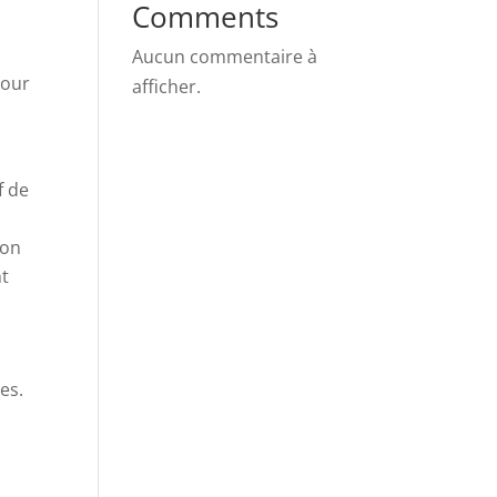
Comments
Aucun commentaire à
pour
afficher.
f de
ion
nt
es.