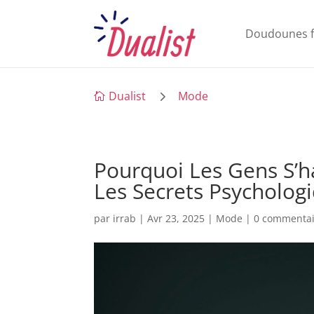
Doudounes 
5
Dualist
Mode

Pourquoi Les Gens S’h
Les Secrets Psycholog
par
irrab
|
Avr 23, 2025
|
Mode
|
0 commentai