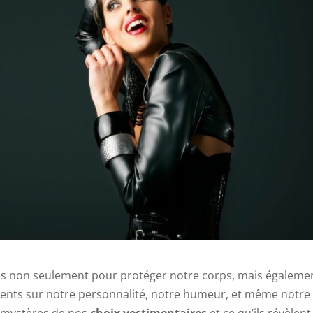
ns non seulement pour protéger notre corps, mais égaleme
nts sur notre personnalité, notre humeur, et même notre
s mystères de nos
choix vestimentaires
et ce qu’ils révèlent